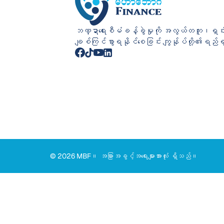
ဘဏ္ဍာရေးစီမံခန့်ခွဲမှုကို အလွယ်တကူ၊ရှင်း
ချစ်ကြင်စွာရနိုင်စေခြင်း ကျွန်ုပ်တို့၏ရည်
© 2026 MBF။ အခြားအခွင့်အရေးများအားလုံး ရှိသည်။