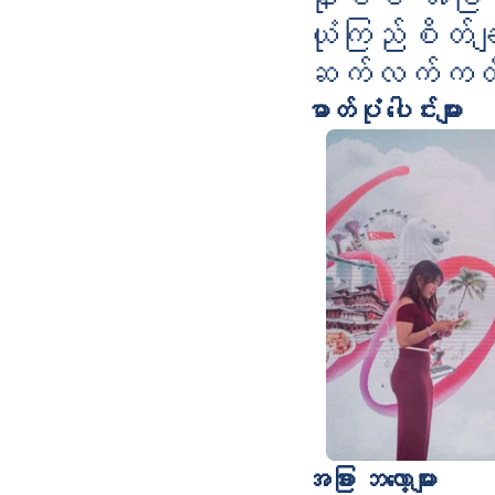
ယုံကြည်စိတ်ချ
ဆက်လက်ကတိ
ဓာတ်ပုံ ပေါင်းများ
အခြား ဘလော့များ