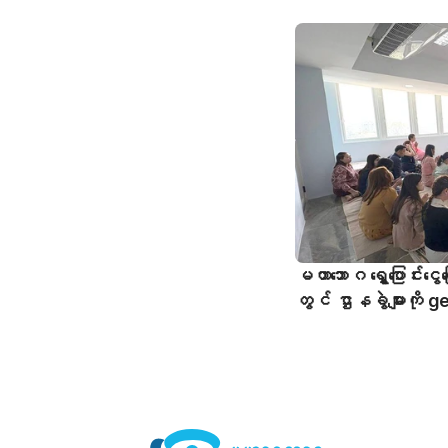
မဟာဘောဂ ရွှေ့ပြောင်း
တွင် ဌာနခွဲများကိ