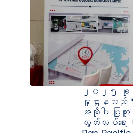
၂၀၂၅ ခုနှစ
မှုဌာနသည် "
အဆိုပါ ပြူကူး
လွတ်လပ်ရေး 
Pan Pacific