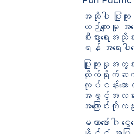
အဆိုပါ ပြုံကူး
ယဉ်ကျေးမှု အ
စီးပွားရေးအသိ
ရန် အရေးပါသေ
ပြူကူးမှုအတွင
တိုက်ရိုက်ဆက်
လုပ်ငန်းဆော
အခွင့်အလမ်းမျ
အကြောင်းကိုလ
မဟာဗော်ဂါ ငွေပ
နိုင်ငံ အပြင